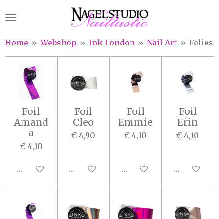
Ga
direct
naar
Home
»
Webshop
»
Ink London
»
Nail Art
»
Folies
de
hoofdinhoud
Foil
Foil
Foil
Foil
Amand
Cleo
Emmie
Erin
a
€ 4,90
€ 4,10
€ 4,10
€ 4,10
In winkelwagen
In winkelwagen
In winkelwagen
In winkel