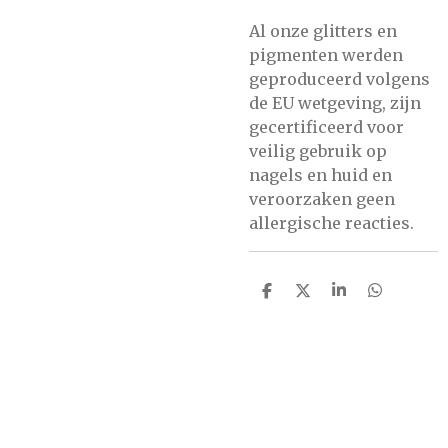
Al onze glitters en
pigmenten werden
geproduceerd volgens
de EU wetgeving, zijn
gecertificeerd voor
veilig gebruik op
nagels en huid en
veroorzaken geen
allergische reacties.
D
D
S
D
e
e
h
e
l
e
a
l
e
l
r
e
n
e
n