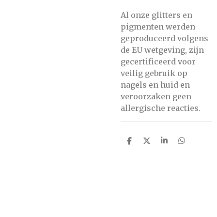
Al onze glitters en
pigmenten werden
geproduceerd volgens
de EU wetgeving, zijn
gecertificeerd voor
veilig gebruik op
nagels en huid en
veroorzaken geen
allergische reacties.
D
D
S
D
e
e
h
e
l
e
a
l
e
l
r
e
n
e
n