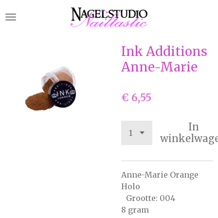
Ga
direct
naar
de
Ink Additions
hoofdinhoud
Anne-Marie
€ 6,55
In
winkelwag
Anne-Marie Orange
Holo
Grootte: 004
8 gram