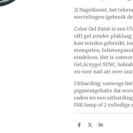
2) Nagelkunst, het teken
wervelingen (gebruik de
Color Gel Paint is een U
off) gel zonder plaklaag
kan worden gebruikt, inc
stempelen, folietoepassing
eindeloos. Het is ontwor
Gel,Acrygel SYNC, Sobiab
en voor nail art over onz
Uitharding: vanwege het
pigmentgehalte dat wordt
raden we een uitharding
INK-lamp of 2 volledige
D
D
S
e
e
h