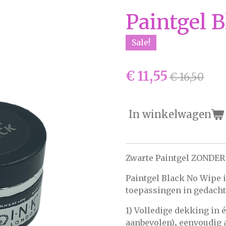
Paintgel 
Sale!
€ 11,55
€ 16,50
In winkelwagen
Zwarte Paintgel ZONDER 
Paintgel Black No Wipe 
toepassingen in gedacht
1) Volledige dekking in 
aanbevolen)‚ eenvoudig a