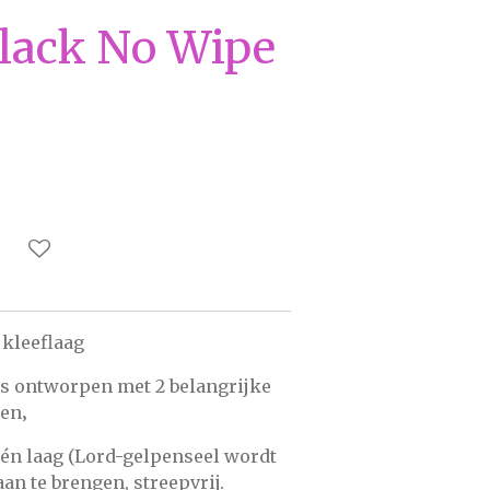
Black No Wipe
kleeflaag
is ontworpen met 2 belangrijke
en‚
één laag (Lord-gelpenseel wordt
an te brengen, streepvrij.