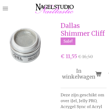
Ga
direct
naar
de
Dallas
hoofdinhoud
Shimmer Cliff
Sale!
€ 11,55
€ 16,50
In
winkelwagen
Deze zijn geschikt om
over iJel, Jelly PRO,
Acrygel Sync of Acryl