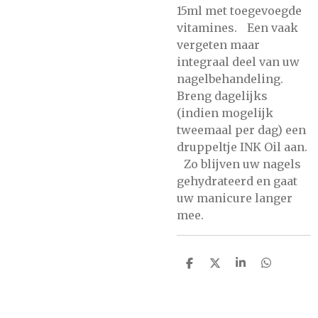
15ml met toegevoegde
vitamines. Een vaak
vergeten maar
integraal deel van uw
nagelbehandeling.
Breng dagelijks
(indien mogelijk
tweemaal per dag) een
druppeltje INK Oil aan.
Zo blijven uw nagels
gehydrateerd en gaat
uw manicure langer
mee.
D
D
S
D
e
e
h
e
l
e
a
l
e
l
r
e
n
e
n