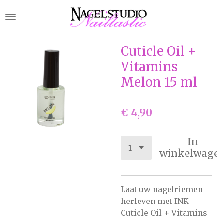
Ga
direct
naar
de
Cuticle Oil +
hoofdinhoud
Vitamins
Melon 15 ml
€ 4,90
In
winkelwag
Laat uw nagelriemen
herleven met INK
Cuticle Oil + Vitamins