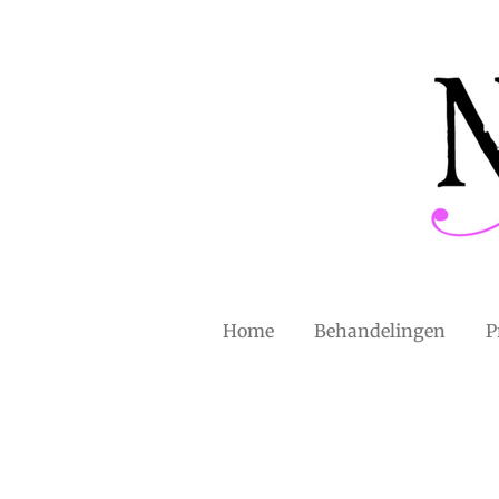
Ga
direct
naar
de
hoofdinhoud
Home
Behandelingen
P