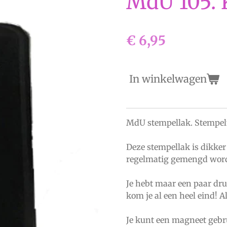
MdU 105. 
€ 6,95
In winkelwagen
MdU stempellak. Stempelt
Deze stempellak is dikke
regelmatig gemengd wor
Je hebt maar een paar dru
kom je al een heel eind! A
Je kunt een magneet gebr