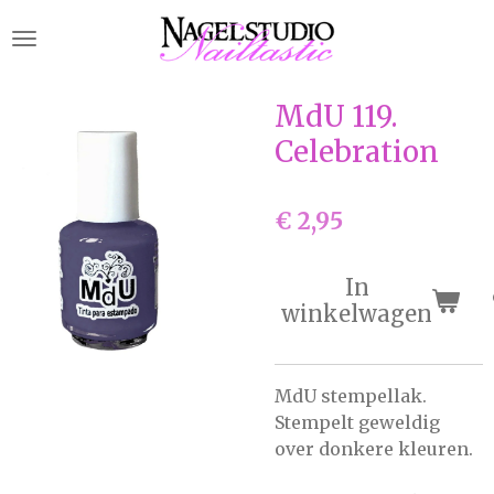
Ga
direct
naar
de
MdU 119.
hoofdinhoud
Celebration
€ 2,95
In
winkelwagen
MdU stempellak.
Stempelt geweldig
over donkere kleuren.