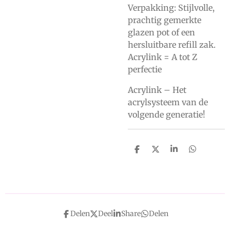
Verpakking: Stijlvolle,
prachtig gemerkte
glazen pot of een
hersluitbare refill zak.
Acrylink = A tot Z
perfectie
Acrylink – Het
acrylsysteem van de
volgende generatie!
D
D
S
D
e
e
h
e
l
e
a
l
e
l
r
e
n
e
n
Delen
Deel
Share
Delen