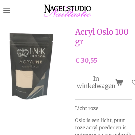
Ga
direct
naar
de
Acryl Oslo 100
hoofdinhoud
gr
€ 30,55
In
winkelwagen
Licht roze
Oslo is een licht, puur
roze acryl poeder en is
ontworpen voor gebruik