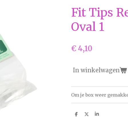
Fit Tips R
Oval 1
€ 4,10
In winkelwagen
Om je box weer gemakkel
D
D
S
e
e
h
l
e
a