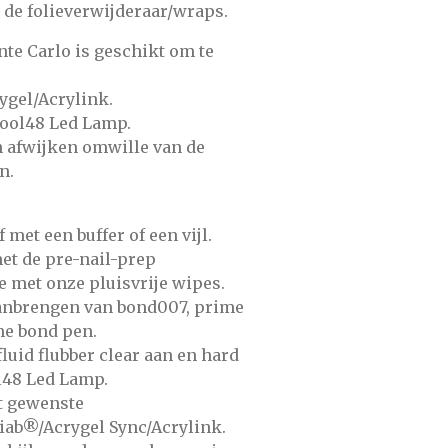
 de
folieverwijderaar/wraps.
nte Carlo is geschikt om te
ygel/Acrylink.
Kool48 Led Lamp.
 afwijken omwille van de
n.
f met
een buffer of een vijl.
et de
pre-nail-prep
e met onze
pluisvrije wipes.
aanbrengen van
bond007,
prime
e bond pen.
fluid flubber clear
aan en hard
48 Led Lamp.
t gewenste
biab®/Acrygel Sync/Acrylink.