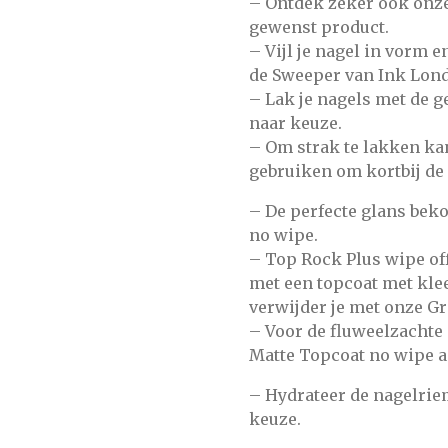
– Ontdek zeker ook onz
gewenst product.
– Vijl je nagel in vorm 
de
Sweeper
van Ink Lon
– Lak je nagels met de 
naar keuze.
– Om strak te lakken ka
gebruiken om kortbij de
– De perfecte glans bek
no wipe.
–
Top Rock Plus wipe of
met een topcoat met kle
verwijder je met onze
Gr
– Voor de fluweelzachte
Matte Topcoat no wipe
a
– Hydrateer de nagelri
keuze.