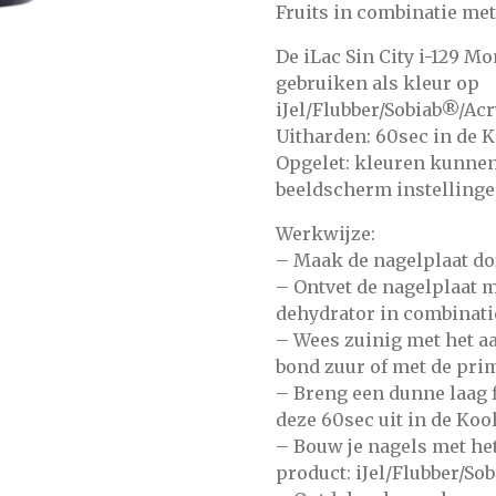
Fruits
in combinatie met
De iLac Sin City i-129 Mo
gebruiken als kleur op
iJel/Flubber/Sobiab®/Acr
Uitharden: 60sec in de 
Opgelet: kleuren kunnen
beeldscherm instellinge
Werkwijze:
– Maak de nagelplaat do
– Ontvet de nagelplaat m
dehydrator
in combinati
– Wees zuinig met het 
bond zuur
of met de
prim
– Breng een dunne laag
deze 60sec uit in de
Kool
– Bouw je nagels met he
product:
iJel/Flubber/So