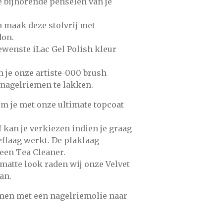
e bijhorende
penselen
van je
en maak deze stofvrij met
don.
gewenste
iLac Gel Polish
kleur
n je onze
artiste-000
brush
 nagelriemen te lakken.
om je met onze
ultimate topcoat
f
kan je verkiezen indien je graag
eflaag werkt. De plaklaag
een Tea Cleaner.
 matte look raden wij onze
Velvet
an.
emen met een
nagelriemolie
naar