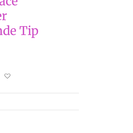
lace
er
de Tip