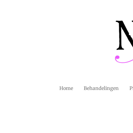
Ga
direct
naar
de
hoofdinhoud
Home
Behandelingen
P