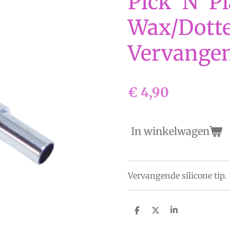
Pick ‘N’ P
Wax/Dott
Vervangen
€ 4,90
In winkelwagen
Vervangende silicone tip.
D
D
S
e
e
h
l
e
a