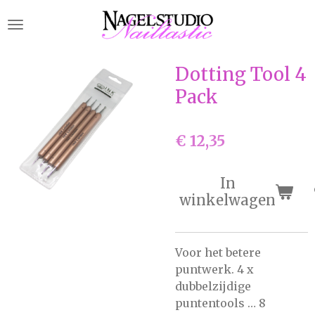
Ga
direct
naar
de
Dotting Tool 4
hoofdinhoud
Pack
€ 12,35
In
winkelwagen
Voor het betere
puntwerk. 4 x
dubbelzijdige
puntentools … 8