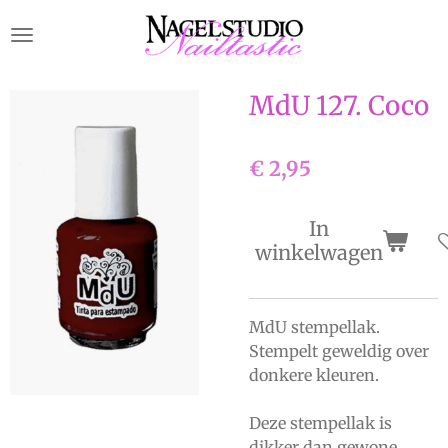
Ga
direct
naar
de
MdU 127. Coco
hoofdinhoud
€ 2,95
In
winkelwagen
MdU stempellak.
Stempelt geweldig over
donkere kleuren.
Deze stempellak is
dikker dan gewone