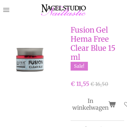
Ga
direct
naar
de
Fusion Gel
hoofdinhoud
Hema Free
Clear Blue 15
ml
Sale!
€ 11,55
€ 16,50
In
winkelwagen