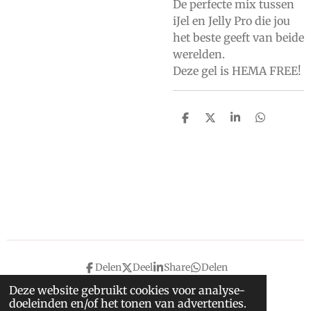
De perfecte mix tussen
iJel en Jelly Pro die jou
het beste geeft van beide
werelden.
Deze gel is HEMA FREE!
D
D
S
D
e
e
h
e
l
e
a
l
e
l
r
e
n
e
n
Delen
Deel
Share
Delen
Deze website gebruikt cookies voor analyse-
doeleinden en/of het tonen van advertenties.