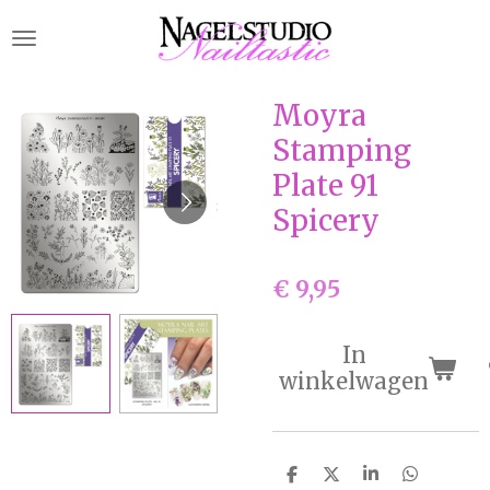
Ga
direct
naar
de
Moyra
hoofdinhoud
Stamping
Plate 91
Spicery
€ 9,95
In
winkelwagen
D
D
S
D