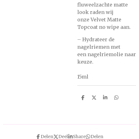
fluweelzachte matte
look raden wij
onze
Velvet Matte
Topcoat no wipe
aan.
– Hydrateer de
nagelriemen met
een
nagelriemolie
naar
keuze.
15ml
D
D
S
D
e
e
h
e
l
e
a
l
e
l
r
e
n
e
n
Delen
Deel
Share
Delen