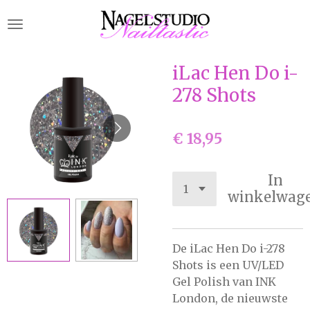
Ga
direct
naar
de
iLac Hen Do i-
hoofdinhoud
278 Shots
€ 18,95
In
winkelwag
De iLac Hen Do i-278
Shots is een UV/LED
Gel Polish van INK
London, de nieuwste