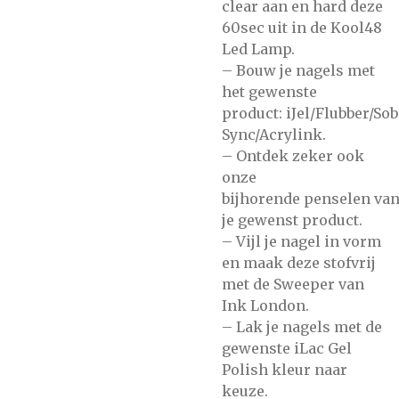
clear
aan en hard deze
60sec uit in de
Kool48
Led Lamp.
– Bouw je nagels met
het gewenste
product:
iJel/Flubber/So
Sync/Acrylink.
– Ontdek zeker ook
onze
bijhorende
penselen
va
je gewenst product.
– Vijl je nagel in vorm
en maak deze stofvrij
met de
Sweeper
van
Ink London.
– Lak je nagels met de
gewenste
iLac Gel
Polish
kleur naar
keuze.