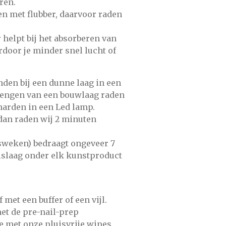
ren.
 met flubber, daarvoor raden
 helpt bij het absorberen van
door je minder snel lucht of
nden bij een dunne laag in een
rengen van een bouwlaag raden
e harden in een Led lamp.
dan raden wij 2 minuten
osweken) bedraagt ongeveer 7
islaag onder elk kunstproduct
f met
een buffer of een vijl.
et de
pre-nail-prep
e met onze
pluisvrije wipes.