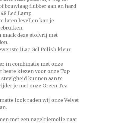
of bouwlaag flubber
aan en hard
48 Led Lamp.
e laten levellen kan je
gebruiken.
en maak deze stofvrij met
don.
gewenste
iLac Gel Polish
kleur
ner in combinatie met onze
et beste kiezen voor onze Top
stevigheid kunnen aan te
ijder je met onze
Green Tea
 matte look raden wij onze
Velvet
an.
emen met een
nagelriemolie
naar