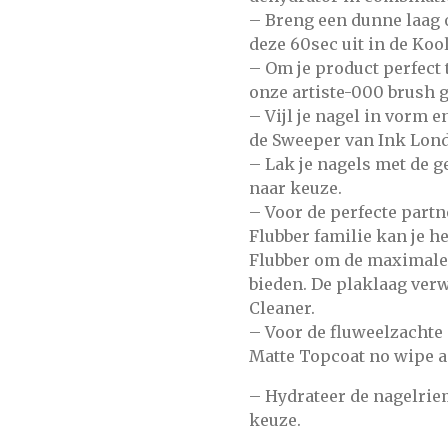
– Breng een dunne laag 
deze 60sec uit in de
Kool
– Om je product perfect t
onze
artiste-000
brush 
– Vijl je nagel in vorm 
de
Sweeper
van Ink Lon
– Lak je nagels met de 
naar keuze.
– Voor de perfecte part
Flubber familie kan je h
Flubber
om de maximale 
bieden. De plaklaag verw
Cleaner.
– Voor de fluweelzachte
Matte Topcoat no wipe
a
– Hydrateer de nagelri
keuze.