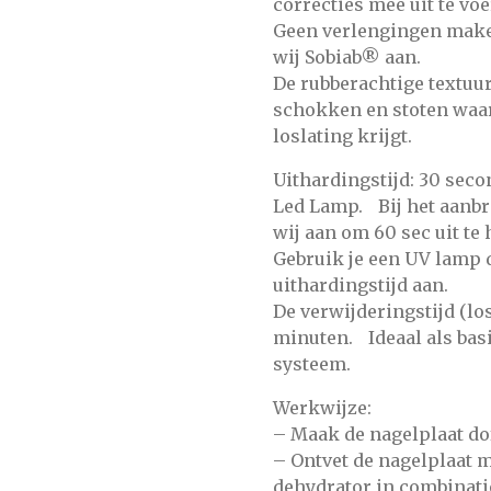
correcties mee uit te voe
Geen verlengingen maken
wij
Sobiab®
aan.
De rubberachtige textuur
schokken en stoten waar
loslating krijgt.
Uithardingstijd: 30 seco
Led Lamp. Bij het aanb
wij aan om 60 sec uit t
Gebruik je een UV lamp 
uithardingstijd aan.
De verwijderingstijd (l
minuten. Ideaal als bas
systeem.
Werkwijze:
– Maak de nagelplaat do
– Ontvet de nagelplaat m
dehydrator
in combinati