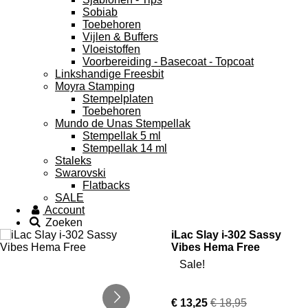
Sobiab
Toebehoren
Vijlen & Buffers
Vloeistoffen
Voorbereiding - Basecoat - Topcoat
Linkshandige Freesbit
Moyra Stamping
Stempelplaten
Toebehoren
Mundo de Unas Stempellak
Stempellak 5 ml
Stempellak 14 ml
Staleks
Swarovski
Flatbacks
SALE
Account
Zoeken
iLac Slay i-302 Sassy
Vibes Hema Free
Sale!
€ 13,25
€ 18,95