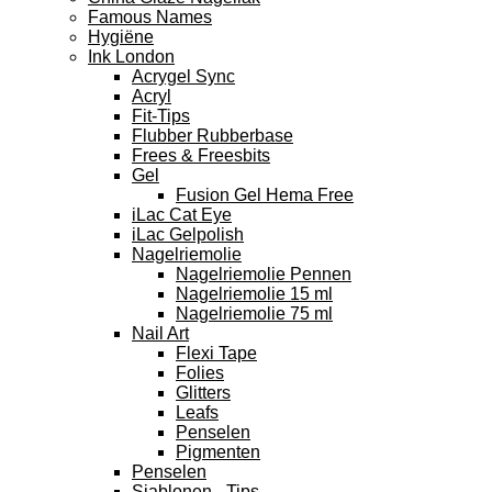
Famous Names
Hygiëne
Ink London
Acrygel Sync
Acryl
Fit-Tips
Flubber Rubberbase
Frees & Freesbits
Gel
Fusion Gel Hema Free
iLac Cat Eye
iLac Gelpolish
Nagelriemolie
Nagelriemolie Pennen
Nagelriemolie 15 ml
Nagelriemolie 75 ml
Nail Art
Flexi Tape
Folies
Glitters
Leafs
Penselen
Pigmenten
Penselen
Sjablonen - Tips