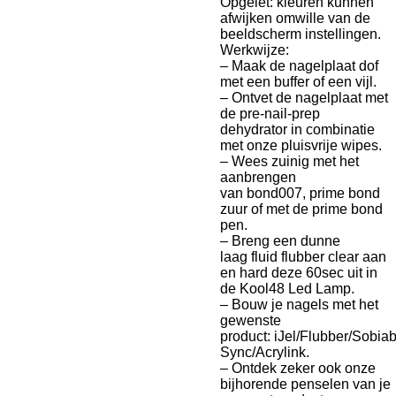
Opgelet: kleuren kunnen
afwijken omwille van de
beeldscherm instellingen.
Werkwijze:
– Maak de nagelplaat dof
met
een buffer of een vijl.
– Ontvet de nagelplaat met
de
pre-nail-prep
dehydrator
in combinatie
met onze
pluisvrije wipes.
– Wees zuinig met het
aanbrengen
van
bond007,
prime bond
zuur
of met de
prime bond
pen.
– Breng een dunne
laag
fluid flubber clear
aan
en hard deze 60sec uit in
de
Kool48 Led Lamp.
– Bouw je nagels met het
gewenste
product:
iJel/Flubber/Sobia
Sync/Acrylink.
– Ontdek zeker ook onze
bijhorende
penselen
van je