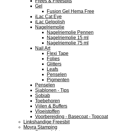
Frees & Freesbits
Gel
Fusion Gel Hema Free
iLac Cat Eye
iLac Gelpolish
Nagelriemolie
Nagelriemolie Pennen
Nagelriemolie 15 ml
Nagelriemolie 75 ml
Nail Art
Flexi Tape
Folies
Glitters
Leafs
Penselen
Pigmenten
Penselen
Sjablonen - Tips
Sobiab
Toebehoren
Vijlen & Buffers
Vloeistoffen
Voorbereiding - Basecoat - Topcoat
Linkshandige Freesbit
Moyra Stamping