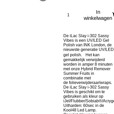
In
winkelwagen
De iLac Slay i-302 Sassy
Vibes is een UV/LED Gel
Polish van INK London, de
nieuwste generatie UV/LED
gel polish. Het kan
gemakkelijk verwijderd
worden in amper 8 minuten
met onze
Hybrid Remover
Summer Fruits
in
combinatie met
de
folieverwijderaar/wraps.
De iLac Slay i-302 Sassy
Vibes is geschikt om te
gebruiken als kleur op
iJel/Flubber/Sobiab®/Acryge
Uitharden: 60sec in de
Kool48 Led Lamp.