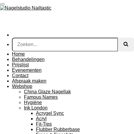
Ga
direct
naar
de
hoofdinhoud
Home
Behandelingen
Prijslijst
Evenementen
Contact
Afspraak maken
Webshop
China Glaze Nagellak
Famous Names
Hygiëne
Ink London
Acrygel Sync
Acryl
Fit-Tips
Flubber Rubberbase