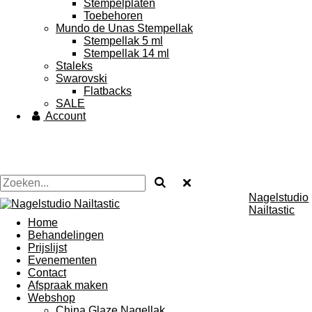
Stempelplaten
Toebehoren
Mundo de Unas Stempellak
Stempellak 5 ml
Stempellak 14 ml
Staleks
Swarovski
Flatbacks
SALE
Account
Nagelstudio
Nailtastic
Home
Behandelingen
Prijslijst
Evenementen
Contact
Afspraak maken
Webshop
China Glaze Nagellak