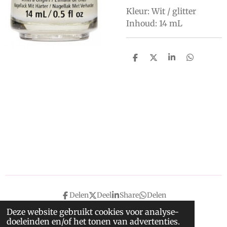
Kleur: Wit / glitter
Inhoud: 14 mL
D
D
S
D
e
e
h
e
l
e
a
l
e
l
r
e
n
e
n
Delen
Deel
Share
Delen
Deze website gebruikt cookies voor analyse-
doeleinden en/of het tonen van advertenties.