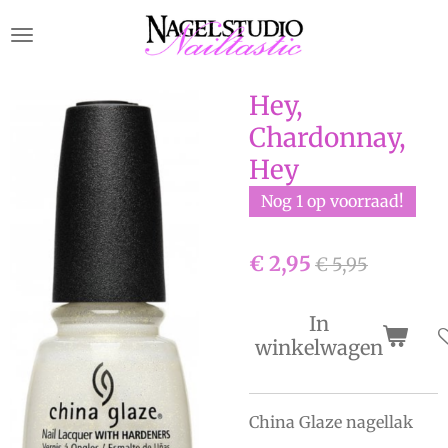
Ga
direct
naar
de
Hey,
hoofdinhoud
Chardonnay,
Hey
Nog 1 op voorraad!
€ 2,95
€ 5,95
In
winkelwagen
China Glaze nagellak