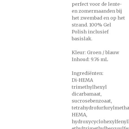
perfect voor de lente-
en zomermaanden bij
het zwembad en op het
strand. 100% Gel
Polish inclusief
basislak.
Kleur: Groen / blauw
Inhoud: 9.76 mL
Ingrediënten:
Di-HEMA
trimethylhexyl
dicarbamaat,
sucrosebenzoaat,
tetrahydrofurfurylmetha
HEMA,
hydroxycyclohexylfenyl
ethyltrimethylbenzoylfen