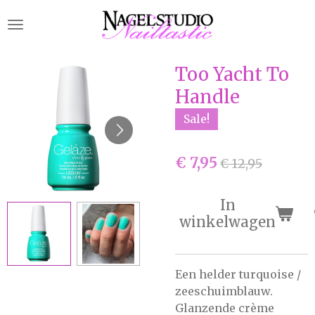
Ga
direct
naar
de
Too Yacht To
hoofdinhoud
Handle
Sale!
€ 7,95
€ 12,95
In
winkelwagen
Een helder turquoise /
zeeschuimblauw.
Glanzende crème