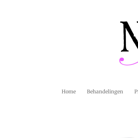
Ga
direct
naar
de
hoofdinhoud
Home
Behandelingen
P