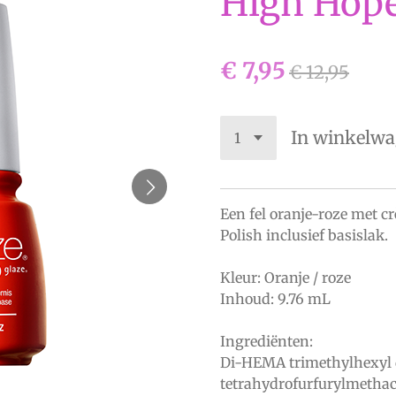
High Hop
€ 7,95
€ 12,95
In winkelw
Een fel oranje-roze met 
Polish inclusief basislak.
Kleur: Oranje / roze
Inhoud: 9.76 mL
Ingrediënten:
Di-HEMA trimethylhexyl 
tetrahydrofurfurylmetha