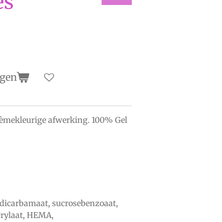
es
agen
crèmekleurige afwerking. 100% Gel
dicarbamaat, sucrosebenzoaat,
crylaat, HEMA,