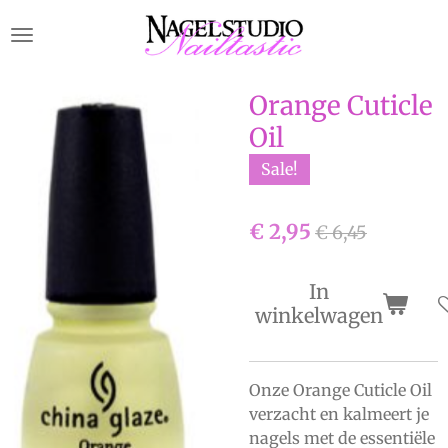
Ga
direct
naar
de
Orange Cuticle
hoofdinhoud
Oil
Sale!
€ 2,95
€ 6,45
In
winkelwagen
Onze Orange Cuticle Oil
verzacht en kalmeert je
nagels met de essentiële