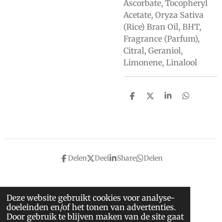
Ascorbate, Tocopheryl
Acetate, Oryza Sativa
(Rice) Bran Oil, BHT,
Fragrance (Parfum),
Citral, Geraniol,
Limonene, Linalool
D
D
S
D
e
e
h
e
l
e
a
l
e
l
r
e
n
e
n
Delen
Deel
Share
Delen
Deze website gebruikt cookies voor analyse-
doeleinden en/of het tonen van advertenties.
Door gebruik te blijven maken van de site gaat