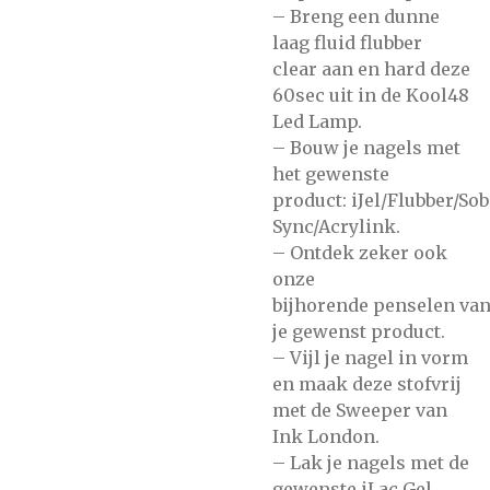
– Breng een dunne
laag
fluid flubber
clear
aan en hard deze
60sec uit in de
Kool48
Led Lamp.
– Bouw je nagels met
het gewenste
product:
iJel/Flubber/So
Sync/Acrylink.
– Ontdek zeker ook
onze
bijhorende
penselen
va
je gewenst product.
– Vijl je nagel in vorm
en maak deze stofvrij
met de
Sweeper
van
Ink London.
– Lak je nagels met de
gewenste
iLac Gel