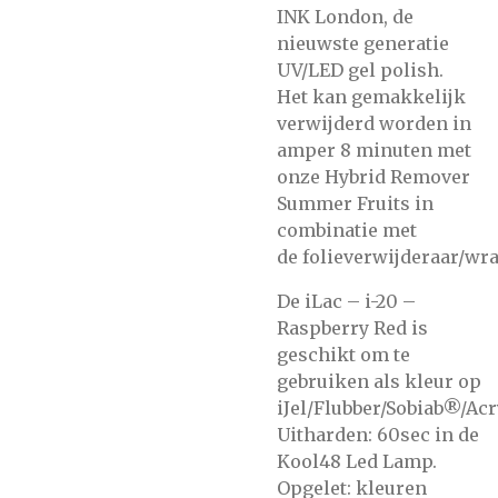
INK London, de
nieuwste generatie
UV/LED gel polish.
Het kan gemakkelijk
verwijderd worden in
amper 8 minuten met
onze
Hybrid Remover
Summer Fruits
in
combinatie met
de
folieverwijderaar/wra
De iLac – i-20 –
Raspberry Red is
geschikt om te
gebruiken als kleur op
iJel/Flubber/Sobiab®/Acr
Uitharden: 60sec in de
Kool48 Led Lamp.
Opgelet: kleuren