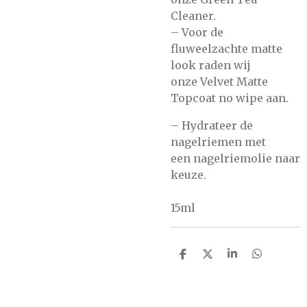
Cleaner.
– Voor de
fluweelzachte matte
look raden wij
onze
Velvet Matte
Topcoat no wipe
aan.
– Hydrateer de
nagelriemen met
een
nagelriemolie
naar
keuze.
15ml
D
D
S
D
e
e
h
e
l
e
a
l
e
l
r
e
n
e
n