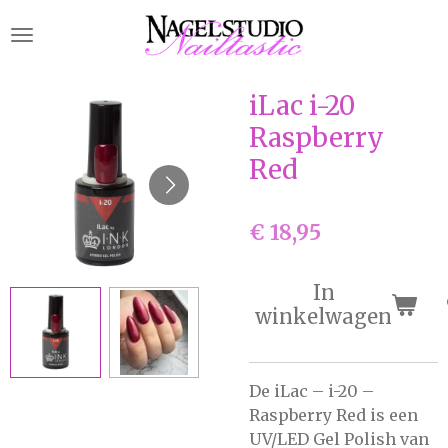
Ga
direct
naar
de
iLac i-20
hoofdinhoud
Raspberry
Red
€ 18,95
In
winkelwagen
De iLac – i-20 –
Raspberry Red is een
UV/LED Gel Polish van