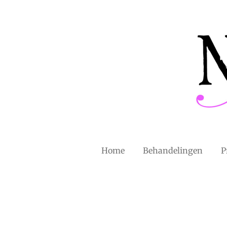
Ga
direct
naar
de
hoofdinhoud
Home
Behandelingen
P