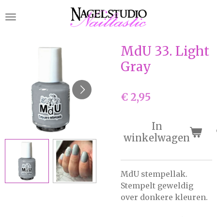
Ga
direct
naar
de
MdU 33. Light
hoofdinhoud
Gray
€ 2,95
In
winkelwagen
MdU stempellak.
Stempelt geweldig
over donkere kleuren.