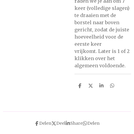
raden we je aan om 7
keer (volledige slagen)
te draaien met de
borstel naar boven
gericht, zodat de juiste
hoeveelheid voor de
eerste keer
vrijkomt. Later is 1 of 2
klikken over het
algemeen voldoende.
D
D
S
D
e
e
h
e
l
e
a
l
e
l
r
e
n
e
n
Delen
Deel
Share
Delen