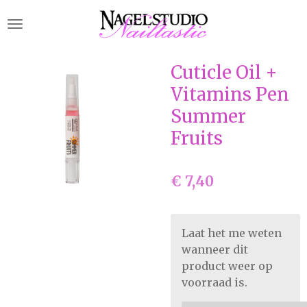
Ga
direct
naar
de
Cuticle Oil +
hoofdinhoud
Vitamins Pen
Summer
Fruits
€ 7,40
Laat het me weten
wanneer dit
product weer op
voorraad is.