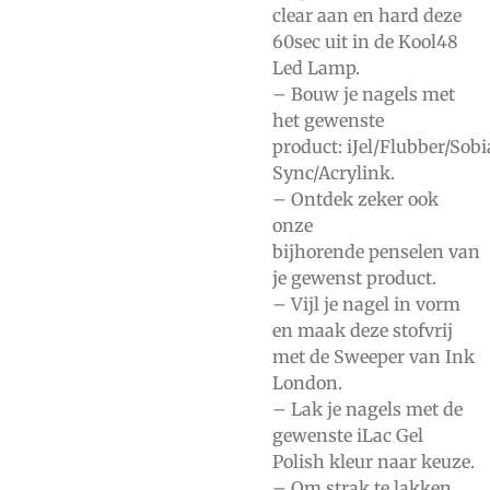
clear
aan en hard deze
60sec uit in de
Kool48
Led Lamp.
– Bouw je nagels met
het gewenste
product:
iJel/Flubber/Sob
Sync/Acrylink.
– Ontdek zeker ook
onze
bijhorende
penselen
van
je gewenst product.
– Vijl je nagel in vorm
en maak deze stofvrij
met de
Sweeper
van Ink
London.
– Lak je nagels met de
gewenste
iLac Gel
Polish
kleur naar keuze.
– Om strak te lakken