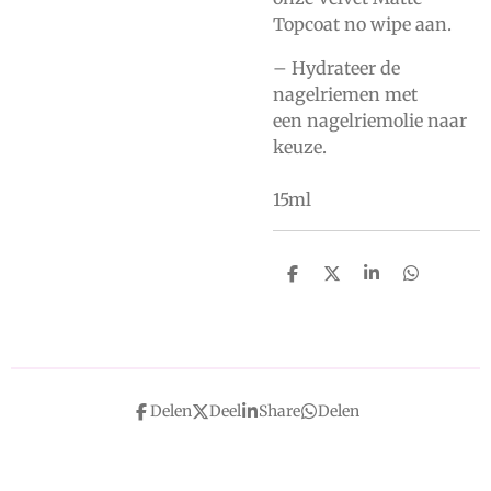
Topcoat no wipe
aan.
– Hydrateer de
nagelriemen met
een
nagelriemolie
naar
keuze.
15ml
D
D
S
D
e
e
h
e
l
e
a
l
e
l
r
e
n
e
n
Delen
Deel
Share
Delen