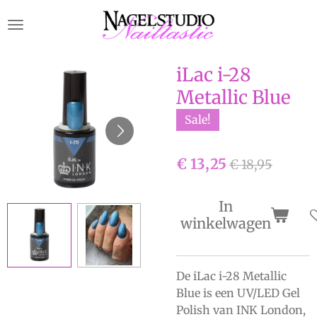
Ga
direct
naar
de
iLac i-28
hoofdinhoud
Metallic Blue
Sale!
€ 13,25
€ 18,95
In
winkelwagen
De iLac i-28 Metallic
Blue is een UV/LED Gel
Polish van INK London,