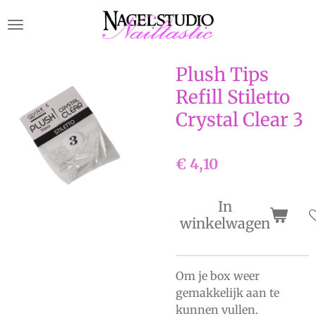
Ga
direct
naar
de
Plush Tips
hoofdinhoud
Refill Stiletto
Crystal Clear 3
€ 4,10
In
winkelwagen
Om je box weer
gemakkelijk aan te
kunnen vullen.