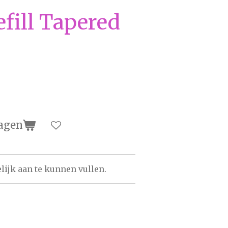
efill Tapered
agen
ijk aan te kunnen vullen.