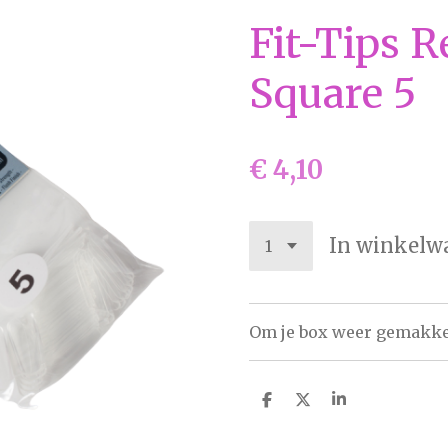
Fit-Tips R
Square 5
€ 4,10
In winkelw
Om je box weer gemakkel
D
D
S
e
e
h
l
e
a