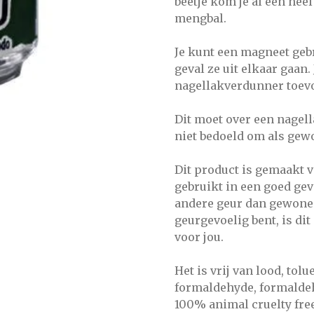
beetje kom je al een heel
mengbal.
Je kunt een magneet geb
geval ze uit elkaar gaan
nagellakverdunner toev
Dit moet over een nagel
niet bedoeld om als gew
Dit product is gemaakt 
gebruikt in een goed gev
andere geur dan gewone n
geurgevoelig bent, is di
voor jou.
Het is vrij van lood, tolu
formaldehyde, formalde
100% animal cruelty free