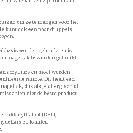
 eind! Alle lakken zijn inclusief
ruiken om ze te mengen voor het
. Je kunt ook een paar druppels
oegen.
lakbasis worden gebruikt en is
one nagellak te worden gebruikt.
van acrylhars en moet worden
entileerde ruimte. Dit heeft een
agellak, dus als je allergisch of
t misschien niet de beste product
een, dibutylftalaat (DBP),
hydehars en kamfer.
.