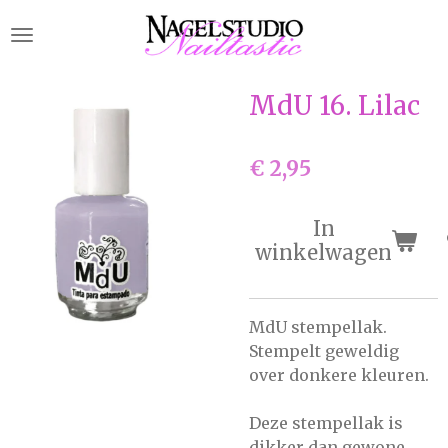
Ga
direct
naar
de
MdU 16. Lilac
hoofdinhoud
€ 2,95
In
winkelwagen
MdU stempellak.
Stempelt geweldig
over donkere kleuren.
Deze stempellak is
dikker dan gewone