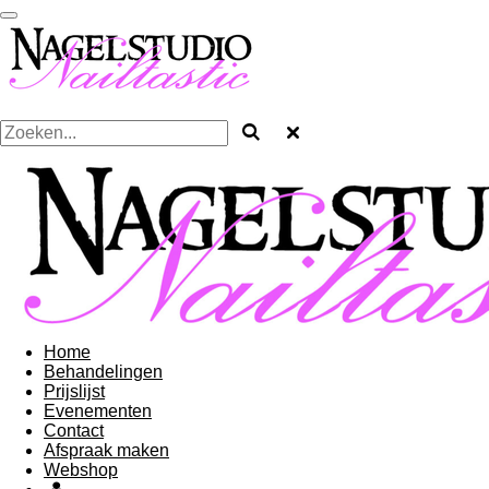
Ga
direct
naar
de
hoofdinhoud
Home
Behandelingen
Prijslijst
Evenementen
Contact
Afspraak maken
Webshop