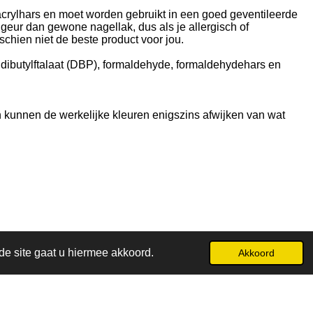
acrylhars en moet worden gebruikt in een goed geventileerde
 geur dan gewone nagellak, dus als je allergisch of
sschien niet de beste product voor jou.
n, dibutylftalaat (DBP), formaldehyde, formaldehydehars en
 kunnen de werkelijke kleuren enigszins afwijken van wat
de site gaat u hiermee akkoord.
Akkoord