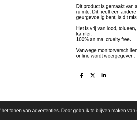
Dit product is gemaakt van 
ruimte. Dit heeft een andere
geurgevoelig bent, is dit mi
Het is vrij van lood, toluee
kamfer.
100% animal cruelty free.
Vanwege monitorverschillen
online wordt weergegeven.
D
D
S
e
e
h
l
e
a
e
l
r
n
e
het tonen van advertenties. Door gebruik te blijven maken van 
Delen
Deel
Share