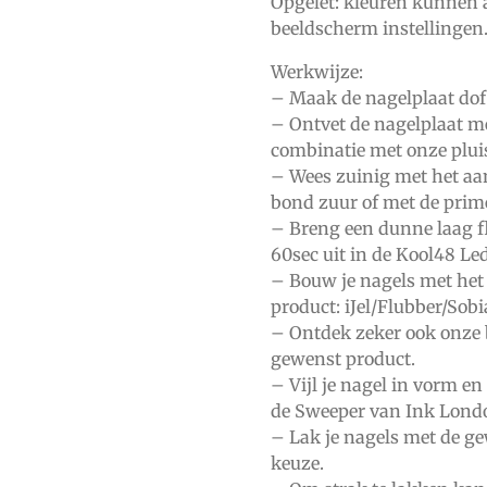
Opgelet: kleuren kunnen 
beeldscherm instellingen
Werkwijze:
– Maak de nagelplaat dof
– Ontvet de nagelplaat m
combinatie met onze
plui
– Wees zuinig met het a
bond zuur
of met de
prim
– Breng een dunne laag
f
60sec uit in de
Kool48 Le
– Bouw je nagels met het
product:
iJel/Flubber/Sob
– Ontdek zeker ook onze 
gewenst product.
– Vijl je nagel in vorm en
de
Sweeper
van Ink Lond
– Lak je nagels met de g
keuze.