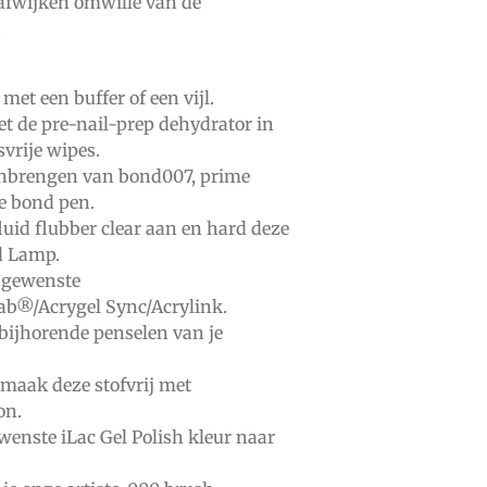
afwijken omwille van de
.
 met
een buffer of een vijl.
et de
pre-nail-prep dehydrator
in
svrije wipes.
anbrengen van
bond007,
prime
e bond pen.
luid flubber clear
aan en hard deze
d Lamp.
 gewenste
iab®/Acrygel Sync/Acrylink.
bijhorende
penselen
van je
 maak deze stofvrij met
on.
ewenste
iLac Gel Polish
kleur naar