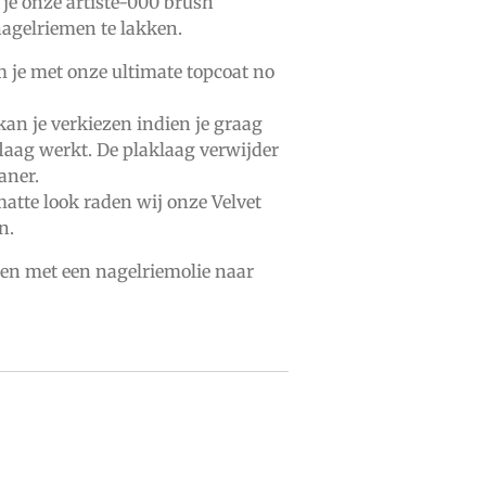
 je onze
artiste-000
brush
nagelriemen te lakken.
m je met onze
ultimate topcoat no
kan je verkiezen indien je graag
laag werkt. De plaklaag verwijder
aner.
atte look raden wij onze
Velvet
n.
men met een
nagelriemolie
naar