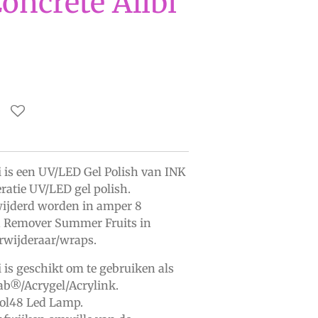
Concrete Alibi
bi is een UV/LED Gel Polish van INK
ratie UV/LED gel polish.
wijderd worden in amper 8
 Remover Summer Fruits
in
erwijderaar/wraps.
i is geschikt om te gebruiken als
iab®/Acrygel/Acrylink.
ool48 Led Lamp.