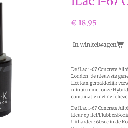
iLac i-67 
€ 18,95
In winkelwagen
De iLac i-67 Concrete Ali
London, de nieuwste gene
Het kan gemakkelijk ver
minuten met onze
Hybrid
combinatie met de
foliev
De iLac i-67 Concrete Alib
kleur op iJel/Flubber/Sob
Uitharden: 60sec in de K