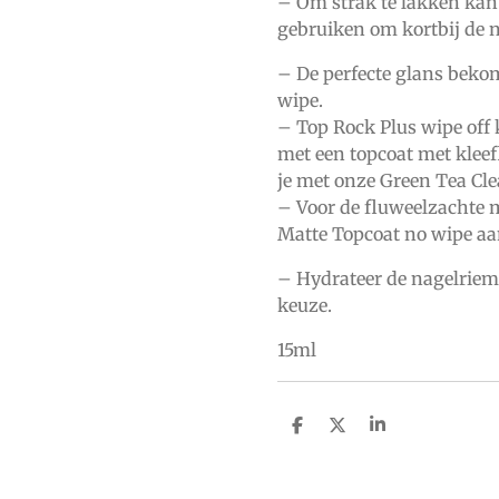
– Om strak te lakken kan
gebruiken om kortbij de 
– De perfecte glans beko
wipe.
–
Top Rock Plus wipe off
met een topcoat met kleef
je met onze
Green Tea Cle
– Voor de fluweelzachte m
Matte Topcoat no wipe
aa
– Hydrateer de nagelrie
keuze.
15ml
D
D
S
e
e
h
l
e
a
e
l
r