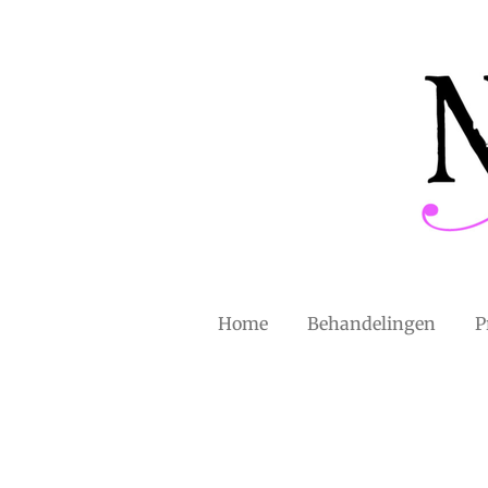
Ga
direct
naar
de
hoofdinhoud
Home
Behandelingen
P