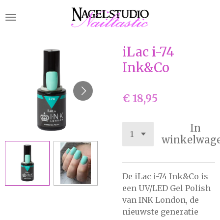
Ga
direct
naar
de
iLac i-74
hoofdinhoud
Ink&Co
€ 18,95
In
winkelwag
De iLac i-74 Ink&Co is
een UV/LED Gel Polish
van INK London, de
nieuwste generatie