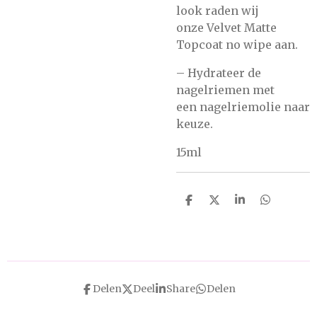
look raden wij
onze
Velvet Matte
Topcoat no wipe
aan.
– Hydrateer de
nagelriemen met
een
nagelriemolie
naar
keuze.
15ml
D
D
S
D
e
e
h
e
l
e
a
l
e
l
r
e
n
e
n
Delen
Deel
Share
Delen