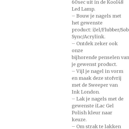
60sec uit in de
Kool48
Led Lamp.
– Bouw je nagels met
het gewenste
product:
iJel/Flubber/So
Sync/Acrylink.
– Ontdek zeker ook
onze
bijhorende
penselen
va
je gewenst product.
– Vijl je nagel in vorm
en maak deze stofvrij
met de
Sweeper
van
Ink London.
– Lak je nagels met de
gewenste
iLac Gel
Polish
kleur naar
keuze.
– Om strak te lakken