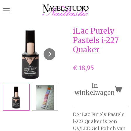
Ga
direct
naar
de
iLac Purely
hoofdinhoud
Pastels i-227
Quaker
€ 18,95
In
winkelwagen
De iLac Purely Pastels
i-227 Quaker is een
UV/LED Gel Polish van