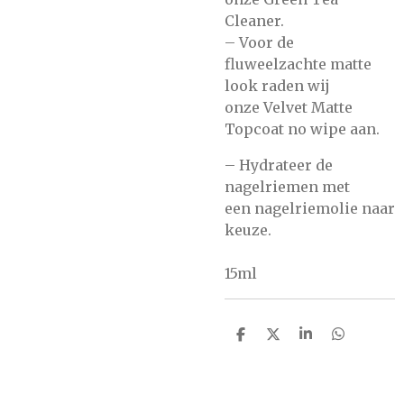
Cleaner.
– Voor de
fluweelzachte matte
look raden wij
onze
Velvet Matte
Topcoat no wipe
aan.
– Hydrateer de
nagelriemen met
een
nagelriemolie
naar
keuze.
15ml
D
D
S
D
e
e
h
e
l
e
a
l
e
l
r
e
n
e
n