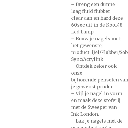
– Breng een dunne
laag
fluid flubber
clear
aan en hard deze
60sec uit in de
Kool48
Led Lamp.
– Bouw je nagels met
het gewenste
product:
iJel/Flubber/So
Sync/Acrylink.
– Ontdek zeker ook
onze
bijhorende
penselen
va
je gewenst product.
– Vijl je nagel in vorm
en maak deze stofvrij
met de
Sweeper
van
Ink London.
– Lak je nagels met de
gewenste
iLac Gel