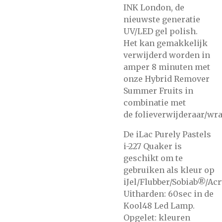
INK London, de
nieuwste generatie
UV/LED gel polish.
Het kan gemakkelijk
verwijderd worden in
amper 8 minuten met
onze
Hybrid Remover
Summer Fruits
in
combinatie met
de
folieverwijderaar/wra
De iLac Purely Pastels
i-227 Quaker is
geschikt om te
gebruiken als kleur op
iJel/Flubber/Sobiab®/Acr
Uitharden: 60sec in de
Kool48 Led Lamp.
Opgelet: kleuren