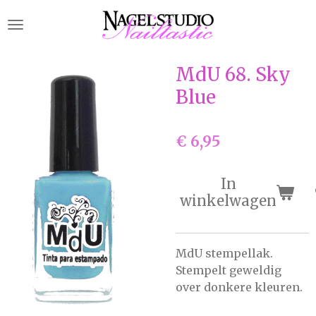
Ga
direct
naar
de
MdU 68. Sky
hoofdinhoud
Blue
€ 6,95
In
winkelwagen
MdU stempellak.
Stempelt geweldig
over donkere kleuren.