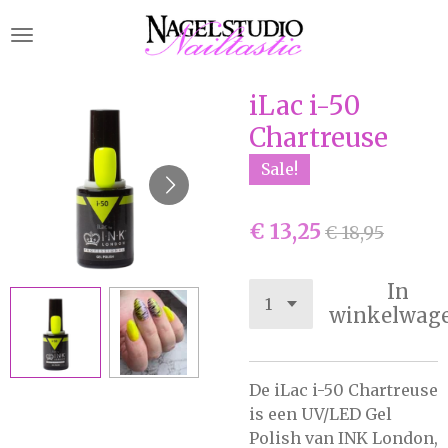
Ga
direct
naar
de
iLac i-50
hoofdinhoud
Chartreuse
Sale!
€ 13,25
€ 18,95
In
winkelwag
De iLac i-50 Chartreuse
is een UV/LED Gel
Polish van INK London,