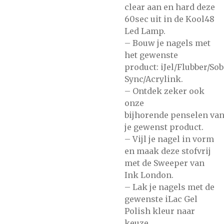
clear
aan en hard deze
60sec uit in de
Kool48
Led Lamp.
– Bouw je nagels met
het gewenste
product:
iJel/Flubber/So
Sync/Acrylink.
– Ontdek zeker ook
onze
bijhorende
penselen
va
je gewenst product.
– Vijl je nagel in vorm
en maak deze stofvrij
met de
Sweeper
van
Ink London.
– Lak je nagels met de
gewenste
iLac Gel
Polish
kleur naar
keuze.