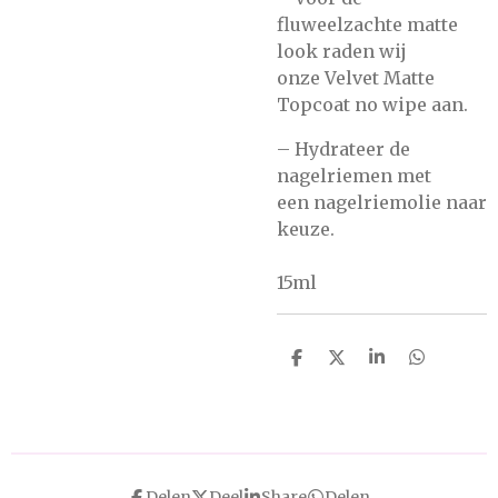
fluweelzachte matte
look raden wij
onze
Velvet Matte
Topcoat no wipe
aan.
– Hydrateer de
nagelriemen met
een
nagelriemolie
naar
keuze.
15ml
D
D
S
D
e
e
h
e
l
e
a
l
e
l
r
e
n
e
n
Delen
Deel
Share
Delen