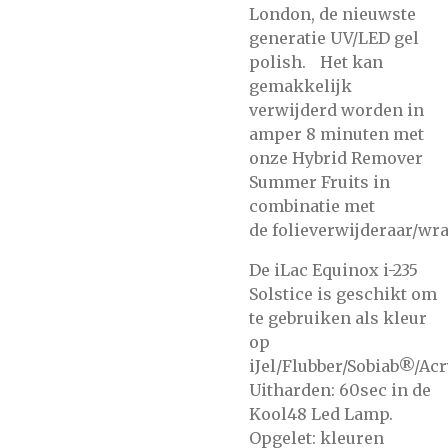
London, de nieuwste
generatie UV/LED gel
polish. Het kan
gemakkelijk
verwijderd worden in
amper 8 minuten met
onze
Hybrid Remover
Summer Fruits
in
combinatie met
de
folieverwijderaar/wra
De iLac Equinox i-235
Solstice is geschikt om
te gebruiken als kleur
op
iJel/Flubber/Sobiab®/Acr
Uitharden: 60sec in de
Kool48 Led Lamp.
Opgelet: kleuren