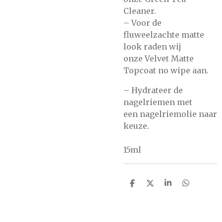
Cleaner.
– Voor de
fluweelzachte matte
look raden wij
onze
Velvet Matte
Topcoat no wipe
aan.
– Hydrateer de
nagelriemen met
een
nagelriemolie
naar
keuze.
15ml
D
D
S
D
e
e
h
e
l
e
a
l
e
l
r
e
n
e
n