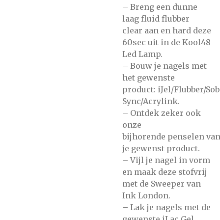
– Breng een dunne
laag
fluid flubber
clear
aan en hard deze
60sec uit in de
Kool48
Led Lamp.
– Bouw je nagels met
het gewenste
product:
iJel/Flubber/So
Sync/Acrylink.
– Ontdek zeker ook
onze
bijhorende
penselen
va
je gewenst product.
– Vijl je nagel in vorm
en maak deze stofvrij
met de
Sweeper
van
Ink London.
– Lak je nagels met de
gewenste
iLac Gel