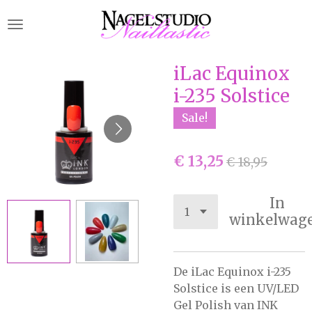
Ga
direct
naar
de
iLac Equinox
hoofdinhoud
i-235 Solstice
Sale!
€ 13,25
€ 18,95
In
winkelwag
De iLac Equinox i-235
Solstice is een UV/LED
Gel Polish van INK