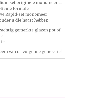
ium set originele monomeer …
ublieme formule
we Rapid-set monomeer
onder u die haast hebben
prachtig gemerkte glazen pot of
ak.
tie
teem van de volgende generatie!