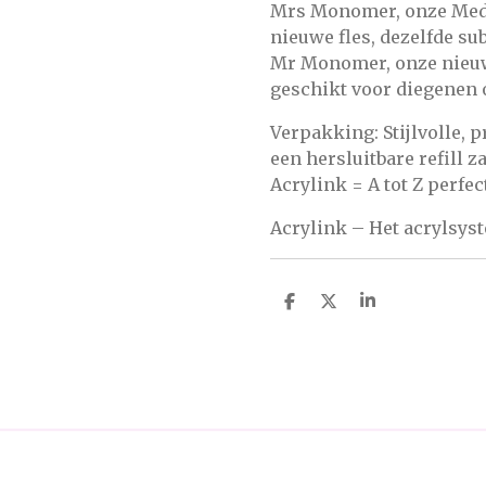
Mrs Monomer, onze Med
nieuwe fles, dezelfde s
Mr Monomer, onze nieu
geschikt voor diegenen 
Verpakking: Stijlvolle, 
een hersluitbare refill z
Acrylink = A tot Z perfec
Acrylink – Het acrylsys
D
D
S
e
e
h
l
e
a
e
l
r
n
e