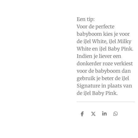
Een tip:
Voor de perfecte
babyboom kies je voor
de iJel White, iJel Milky
White en iJel Baby Pink.
Indien je liever een
donkerder roze verkiest
voor de babyboom dan
gebruik je beter de iJel
Signature in plaats van
de iJel Baby Pink.
D
D
S
D
e
e
h
e
l
e
a
l
e
l
r
e
n
e
n