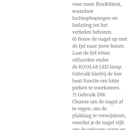
voor meer flexibiliteit,
waardoor
luchtophopingen en
loslating tot het
verleden behoren.
6) Bouw de nagel op met
de Ijel naar jouw keuze.
Laat de iJel 60sec
uitharden onder
de
KOOL48
LED lamp.
Gebruik hierbij de low
heat functie om hitte
pieken te voorkomen.
7) Gebruik
INK
Cleaner
om de nagel af
te vegen, om de
plaklaag te verwijderen,
voordat je de nagel vijlt
om de gekozen vorm en