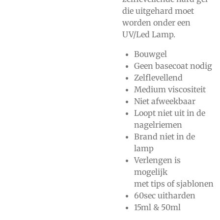
die uitgehard moet
worden onder een
UV/Led Lamp.
Bouwgel
Geen basecoat nodig
Zelflevellend
Medium viscositeit
Niet afweekbaar
Loopt niet uit in de
nagelriemen
Brand niet in de
lamp
Verlengen is
mogelijk
met
tips
of
sjablonen
60sec uitharden
15ml & 50ml