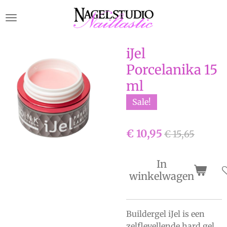
Ga
direct
naar
de
iJel
hoofdinhoud
Porcelanika 15
ml
Sale!
€ 10,95
€ 15,65
In
winkelwagen
Buildergel iJel is een
zelflevellende hard gel