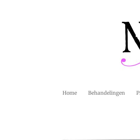
Ga
direct
naar
de
hoofdinhoud
Home
Behandelingen
P