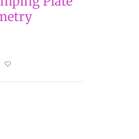
mping Plate
metry